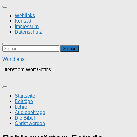
Zum
Inhalt
Weblinks
springen
Kontakt
Impressum
Datenschutz
Suchen
nach:
Wortdienst
Dienst am Wort Gottes
Startseite
Beiträge
Lehre
Audiobeiträge
Die Bibel
Christ werden