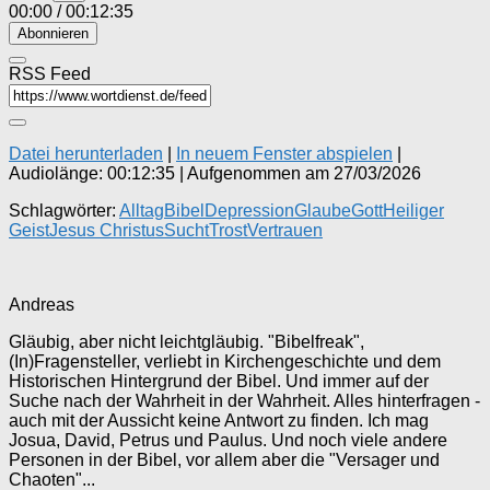
00:00
/
00:12:35
Abonnieren
RSS Feed
Datei herunterladen
|
In neuem Fenster abspielen
|
Audiolänge: 00:12:35
|
Aufgenommen am 27/03/2026
Schlagwörter:
Alltag
Bibel
Depression
Glaube
Gott
Heiliger
Geist
Jesus Christus
Sucht
Trost
Vertrauen
Andreas
Gläubig, aber nicht leichtgläubig. "Bibelfreak",
(In)Fragensteller, verliebt in Kirchengeschichte und dem
Historischen Hintergrund der Bibel. Und immer auf der
Suche nach der Wahrheit in der Wahrheit. Alles hinterfragen -
auch mit der Aussicht keine Antwort zu finden. Ich mag
Josua, David, Petrus und Paulus. Und noch viele andere
Personen in der Bibel, vor allem aber die "Versager und
Chaoten"...