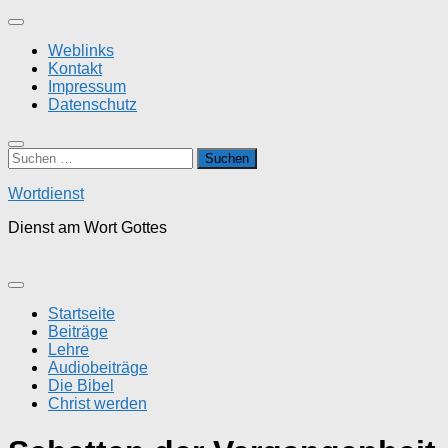
Zum
Inhalt
Weblinks
springen
Kontakt
Impressum
Datenschutz
Suchen
nach:
Wortdienst
Dienst am Wort Gottes
Startseite
Beiträge
Lehre
Audiobeiträge
Die Bibel
Christ werden