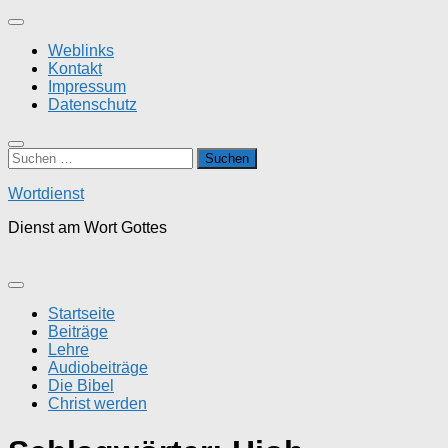
Zum
Inhalt
Weblinks
springen
Kontakt
Impressum
Datenschutz
Suchen
nach:
Wortdienst
Dienst am Wort Gottes
Startseite
Beiträge
Lehre
Audiobeiträge
Die Bibel
Christ werden