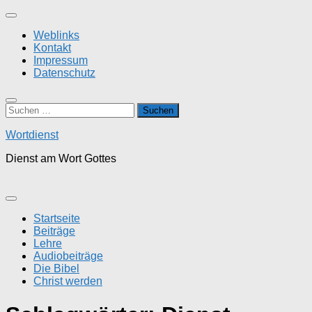
Zum
Inhalt
Weblinks
springen
Kontakt
Impressum
Datenschutz
Suchen
nach:
Wortdienst
Dienst am Wort Gottes
Startseite
Beiträge
Lehre
Audiobeiträge
Die Bibel
Christ werden