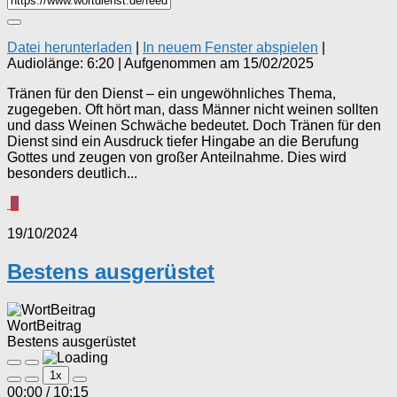
Datei herunterladen
|
In neuem Fenster abspielen
|
Audiolänge: 6:20
|
Aufgenommen am 15/02/2025
Tränen für den Dienst – ein ungewöhnliches Thema,
zugegeben. Oft hört man, dass Männer nicht weinen sollten
und dass Weinen Schwäche bedeutet. Doch Tränen für den
Dienst sind ein Ausdruck tiefer Hingabe an die Berufung
Gottes und zeugen von großer Anteilnahme. Dies wird
besonders deutlich...
0
19/10/2024
Bestens ausgerüstet
WortBeitrag
Bestens ausgerüstet
Play
Pause
1x
Episode
Episode
00:00
/
10:15