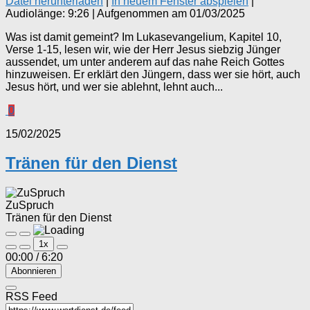
Datei herunterladen
|
In neuem Fenster abspielen
|
Audiolänge: 9:26
|
Aufgenommen am 01/03/2025
Was ist damit gemeint? Im Lukasevangelium, Kapitel 10,
Verse 1-15, lesen wir, wie der Herr Jesus siebzig Jünger
aussendet, um unter anderem auf das nahe Reich Gottes
hinzuweisen. Er erklärt den Jüngern, dass wer sie hört, auch
Jesus hört, und wer sie ablehnt, lehnt auch...
0
15/02/2025
Tränen für den Dienst
ZuSpruch
Tränen für den Dienst
Play
Pause
1x
Episode
Episode
00:00
/
6:20
Abonnieren
RSS Feed